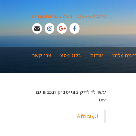
ami@africa4u.co.il
•
054-6870770
צים עלינו
אודות
בלוג מסע
צרו קשר
עשו לי לייק בפייסבוק ונפגש גם
שם
Africa4U