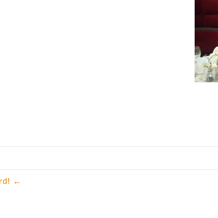
Teleg
Lin
← !All Aboard