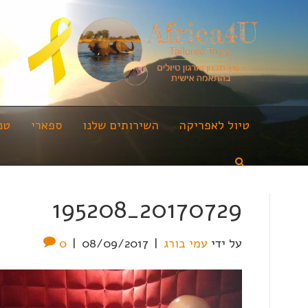
טיול לאפריקה
השירותים שלנו
ספארי
טנ
20170729_195208
על ידי
עמי בורג
|
08/09/2017
|
0