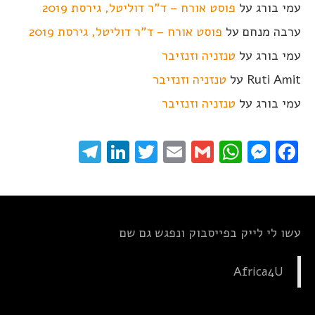
עמי בורג
על
פוסט אורח – ד"ר דוליטל, גירסת 2019
ערבה מנחם
על
פוסט אורח – ד"ר דוליטל, גירסת 2019
עמי בורג
על
טנזניה וזנזיבר
Ruti Amit
על
טנזניה וזנזיבר
עמי בורג
על
טנזניה וזנזיבר
elegram
LinkedIn
Twitter
Email
WhatsApp
Gmail
Messenger
Facebook
עשו לי לייק בפייסבוק ונפגש גם שם
Africa4U