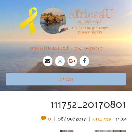
ami@africa4u.co.il
•
054-6870770
תפריט
20170801_111752
על ידי
עמי בורג
|
08/09/2017
|
0