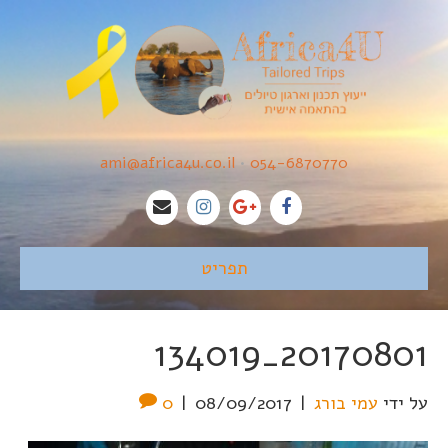
ami@africa4u.co.il
•
054-6870770
תפריט
20170801_134019
על ידי
עמי בורג
|
08/09/2017
|
0