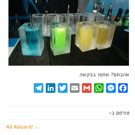
אהבתם? שתפו בבקשה
elegram
LinkedIn
Twitter
Email
WhatsApp
Gmail
Messenger
Facebook
פורסם ב-
← !All Aboard