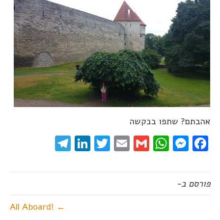
אהבתם? שתפו בבקשה
elegram
LinkedIn
Twitter
Email
WhatsApp
Gmail
Messenger
Facebook
פורסם ב-
← !All Aboard