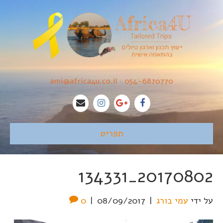
ami@africa4u.co.il
•
054-6870770
תפריט
20170802_134331
על ידי
עמי בורג
|
08/09/2017
|
0