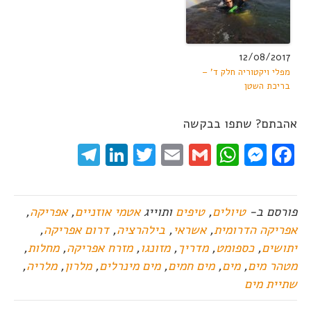
12/08/2017
מפלי ויקטוריה חלק ד' –
בריכת השטן
אהבתם? שתפו בבקשה
elegram
LinkedIn
Twitter
Email
WhatsApp
Gmail
Messenger
Facebook
פורסם ב-
טיולים
,
טיפים
ותוייג
אטמי אוזניים
,
אפריקה
,
אפריקה הדרומית
,
אשראי
,
בילהרציה
,
דרום אפריקה
,
יתושים
,
כספומט
,
מדריך
,
מזונגו
,
מזרח אפריקה
,
מחלות
,
מטהר מים
,
מים
,
מים חמים
,
מים מינרלים
,
מלרון
,
מלריה
,
שתיית מים