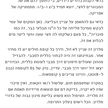
כדאי לקנות כדורים לילדים, כי לחתוך להם את של
המבוגרים לחצי, יוצא תמיד 2/3 ו-1/3. מתמטיקה של
אפריקה.
כדאי גם להתאמן על עניין הבליעה. כאן המקום של עמי
לבקש ממיכל סליחה על כל ה"נו תבלעי כבר, זה כמו
סוכריה", כל פעם כשלקחו לה חצי שעה וחצי ליטר מים
לבלוע את זה.
מלרון זה עניין לא זול, ודרך כל קופת חולים יש לו מחיר
אחר. מבחינתנו זה היה לבחור כללית למכבי. להבדיל
מההון שעולים חיסונים דרך מכבי לעומת כללית, הכדורים
יצאו זול יותר דרך מכבי. עדיין, נזק של 65 לקופסה (נכון
ל-2018), והיינו צריכים 5 קופסאות…
במקרה שחטפתם חום, שלשול ו/או הקאות, ואין סיכוי
שזה לא יקרה, בדיקת דם עם תוצאות מיידיות תאמת אם
זה מלריה. הטיפול הוא פשוט בליעת מינון גבוה של כדורי
מלרון. הכל רשום בעלון התרופה.