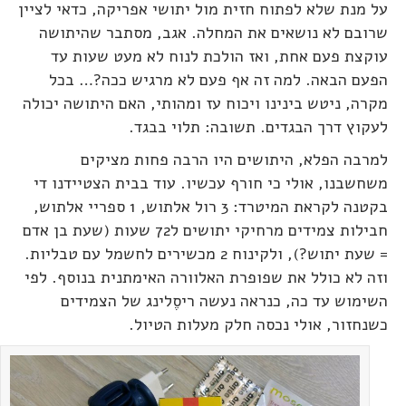
על מנת שלא לפתוח חזית מול יתושי אפריקה, כדאי לציין
שרובם לא נושאים את המחלה. אגב, מסתבר שהיתושה
עוקצת פעם אחת, ואז הולכת לנוח לא מעט שעות עד
הפעם הבאה. למה זה אף פעם לא מרגיש ככה?… בכל
מקרה, ניטש בינינו ויכוח עז ומהותי, האם היתושה יכולה
לעקוץ דרך הבגדים. תשובה: תלוי בבגד.
למרבה הפלא, היתושים היו הרבה פחות מציקים
משחשבנו, אולי כי חורף עכשיו. עוד בבית הצטיידנו די
בקטנה לקראת המיטרד: 3 רול אלתוש, 1 ספריי אלתוש,
חבילות צמידים מרחיקי יתושים ל72 שעות (שעת בן אדם
= שעת יתוש?), ולקינוח 2 מכשירים לחשמל עם טבליות.
וזה לא כולל את שפופרת האלוורה האימתנית בנוסף. לפי
השימוש עד כה, כנראה נעשה ריסֶלינג של הצמידים
כשנחזור, אולי נכסה חלק מעלות הטיול.