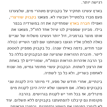
רגישה יותר.
בארץ עשינו תחקיר על בקבוקים מטהרי מים, שלצערנו
פעם מכרו בלמטייל ועכשיו לא. מצאנו
בקבוק שוויצרי
,
ואפילו
חברה בארץ
שמחזיקה את זה במשרדיה בכפר
בילו. מכיוון שמספיק לנו טיול אחד לחו"ל, מצאנו את
אותו מוצר בגרמניה, זול יותר ועשינו משלוח של שניים
כאלה למלון אליו הגענו כשנחתנו שם לפני השייט (כולה
עבר חודש, נדמה כאילו שנה). כל בקבוק מספיק ל2000
ליטר. חוברת ההוראות שהגיעה עם הבקבוקים כללה כל
כך הרבה אזהרות הוראות וכסת"ח, שמורידים לך באחת
את הרצון לשתות. הבקבוק עשוי מחומר גמיש, מה שנוח
לאחסון כשריק, ולא כל כך לשתיה.
בינתיים, אחרי חודש של מסע, די מיותר היה לקנות שני
בקבוקים כאלה. אם חששנו שלא יהיה היכן לקנות מים
מינרלים, אז בכל חור יש לקנות בגרושים. בהרבה
מקומות גם קיבלנו להפתעתנו בקבוקים ללא תשלום. עוד
לא לגמרי הפנמנו את השפע והזמינות, וכמוכי טראומה,