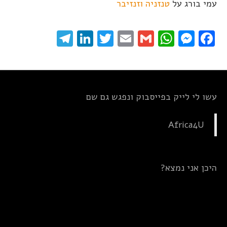
עמי בורג
על
טנזניה וזנזיבר
elegram
LinkedIn
Twitter
Email
WhatsApp
Gmail
Messenger
Facebook
עשו לי לייק בפייסבוק ונפגש גם שם
Africa4U
היכן אני נמצא?